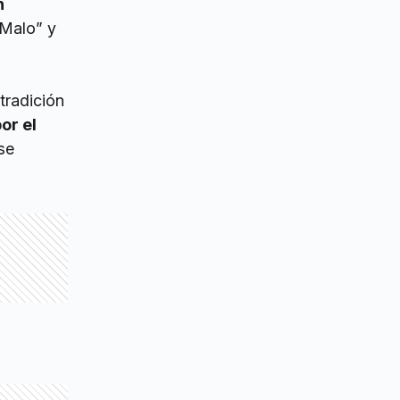
n
 Malo” y
tradición
or el
se