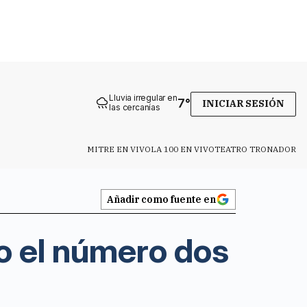
Lluvia irregular en
7
°
INICIAR SESIÓN
las cercanías
MITRE EN VIVO
LA 100 EN VIVO
TEATRO TRONADOR
Añadir como fuente en
o el número dos