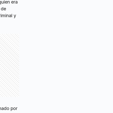
quien era
 de
iminal y
gnado por