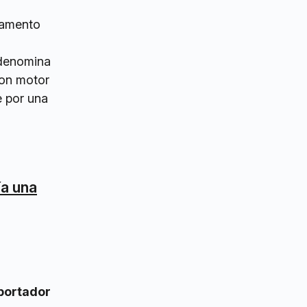
rtamento
odenomina
con motor
e por una
ía una
portador