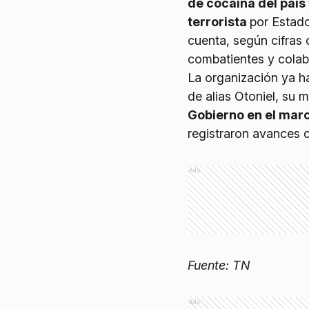
de cocaína del paí
terrorista
por Estado
cuenta, según cifras 
combatientes y colab
La organización ya ha
de alias Otoniel, su
Gobierno en el marco
registraron avances 
Ads
Fuente: TN
Ads