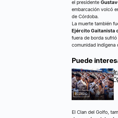
el presidente
Gustav
embarcación volcó en 
de Córdoba.
La muerte también fu
Ejército Gaitanista
fuera de borda sufrió
comunidad indígena d
Puede interes
I
“
MUNDO
El Clan del Golfo, t