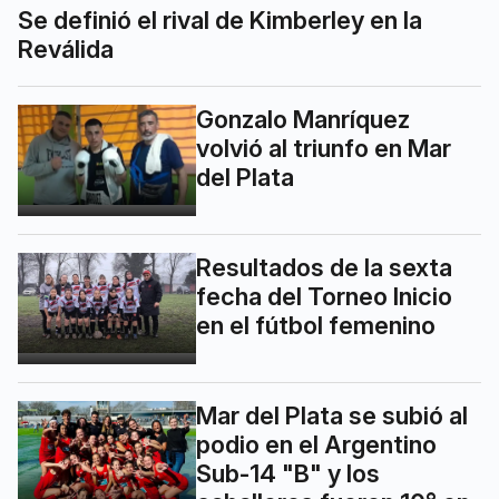
Se definió el rival de Kimberley en la
Reválida
Gonzalo Manríquez
volvió al triunfo en Mar
del Plata
Resultados de la sexta
fecha del Torneo Inicio
en el fútbol femenino
Mar del Plata se subió al
podio en el Argentino
Sub-14 "B" y los