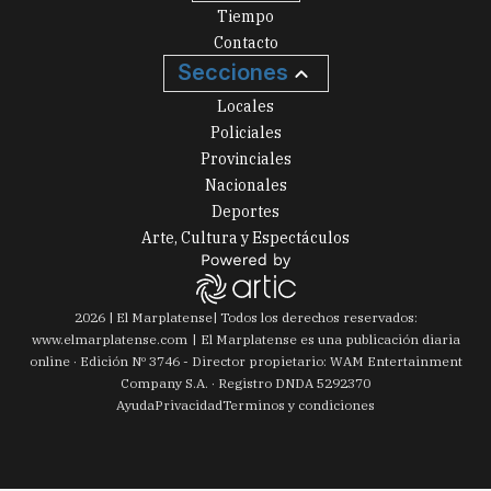
Tiempo
Contacto
Secciones
Locales
Policiales
Provinciales
Nacionales
Deportes
Arte, Cultura y Espectáculos
2026
|
El Marplatense
| Todos los derechos reservados:
www.
elmarplatense.com
El Marplatense es una publicación diaria
online · Edición Nº
3746
- Director propietario: WAM Entertainment
Company S.A. · Registro DNDA 5292370
Ayuda
Privacidad
Terminos y condiciones