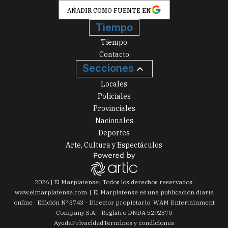
AÑADIR COMO FUENTE EN
Tiempo
Tiempo
Contacto
Secciones
Locales
Policiales
Provinciales
Nacionales
Deportes
Arte, Cultura y Espectáculos
2026
|
El Marplatense
| Todos los derechos reservados:
www.
elmarplatense.com
El Marplatense es una publicación diaria
online · Edición Nº
3743
- Director propietario: WAM Entertainment
Company S.A. · Registro DNDA 5292370
Ayuda
Privacidad
Terminos y condiciones