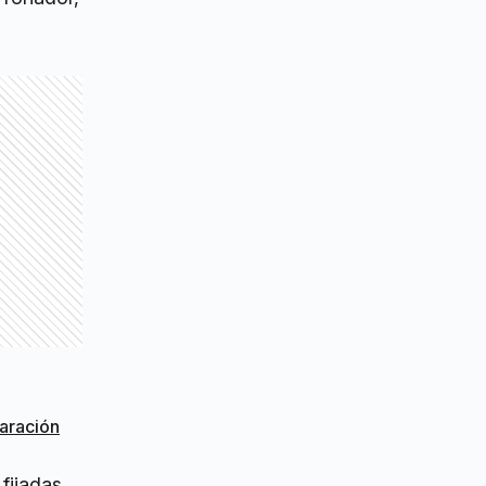
paración
fijadas