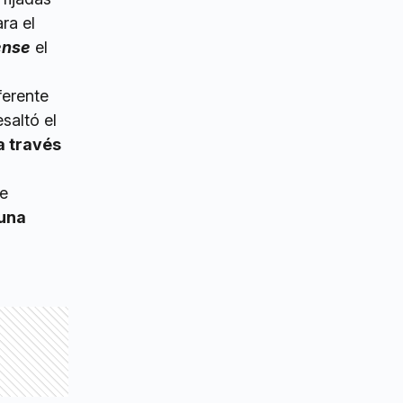
ra el
ense
el
ferente
saltó el
a través
ce
una