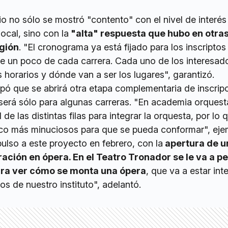
o no sólo se mostró "contento" con el nivel de interés
local, sino con la
"alta" respuesta que hubo en otra
egión
. "El cronograma ya está fijado para los inscriptos
e un poco de cada carrera. Cada uno de los interesad
 horarios y dónde van a ser los lugares", garantizó.
pó que se abrirá otra etapa complementaria de inscrip
será sólo para algunas carreras. "En academia orquest
de las distintas filas para integrar la orquesta, por lo q
o más minuciosos para que se pueda conformar", ejem
ulso a este proyecto en febrero, con la
apertura de u
ación en ópera. En el Teatro Tronador se le va a pe
ara ver cómo se monta una ópera
, que va a estar int
s de nuestro instituto", adelantó.