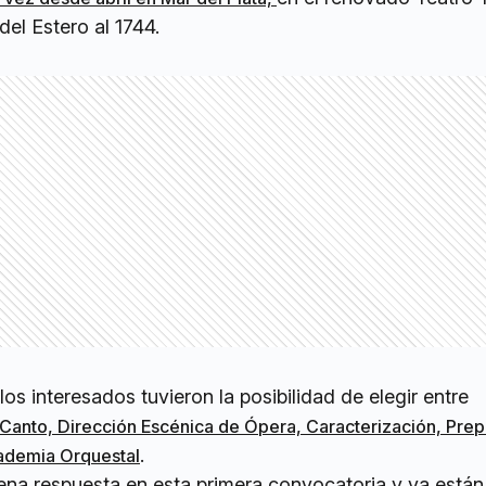
el Estero al 1744.
os interesados tuvieron la posibilidad de elegir entre
 Canto, Dirección Escénica de Ópera, Caracterización, Pre
.
ademia Orquestal
na respuesta en esta primera convocatoria y ya están 