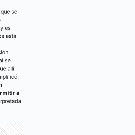
 que se
s
 y es
os está
ción
al se
ue allí
plificó.
n
rmitir a
erpretada