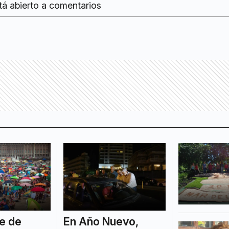
tá abierto a comentarios
re de
En Año Nuevo,