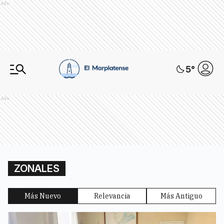
Ads
5
°
Ads
ZONALES
Más Nuevo
Relevancia
Más Antiguo