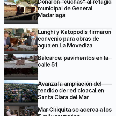
Donaron "cuchas" al refugio
municipal de General
Madariaga
Lunghi y Katopodis firmaron
convenio para obras de
agua en La Movediza
Balcarce: pavimentos en la
calle 51
Avanza la ampliación del
tendido de red cloacal en
Santa Clara del Mar
Mar Chiquita se acerca a los