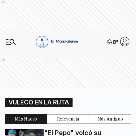
Ads
8
°
Ads
VULECO EN LA RUTA
Más Nuevo
Relevancia
Más Antiguo
"El Pepo" volcó su