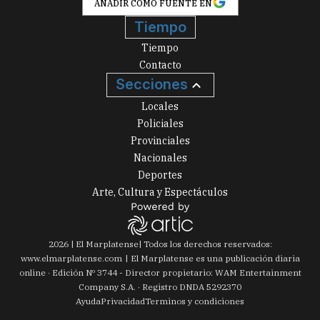
AÑADIR COMO FUENTE EN
Tiempo
Tiempo
Contacto
Secciones
Locales
Policiales
Provinciales
Nacionales
Deportes
Arte, Cultura y Espectáculos
2026
|
El Marplatense
| Todos los derechos reservados:
www.
elmarplatense.com
El Marplatense es una publicación diaria
online · Edición Nº
3744
- Director propietario: WAM Entertainment
Company S.A. · Registro DNDA 5292370
Ayuda
Privacidad
Terminos y condiciones