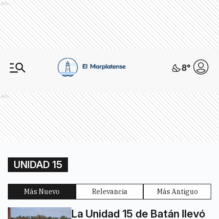
Ads
8
°
Ads
UNIDAD 15
Más Nuevo
Relevancia
Más Antiguo
La Unidad 15 de Batán llevó