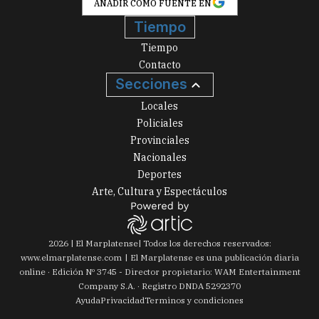
AÑADIR COMO FUENTE EN
Tiempo
Tiempo
Contacto
Secciones
Locales
Policiales
Provinciales
Nacionales
Deportes
Arte, Cultura y Espectáculos
2026
|
El Marplatense
| Todos los derechos reservados:
www.
elmarplatense.com
El Marplatense es una publicación diaria
online · Edición Nº
3745
- Director propietario: WAM Entertainment
Company S.A. · Registro DNDA 5292370
Ayuda
Privacidad
Terminos y condiciones