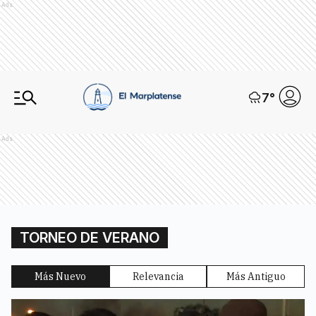
Ads
7
°
Ads
TORNEO DE VERANO
Más Nuevo
Relevancia
Más Antiguo