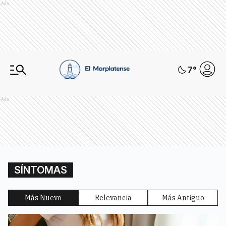
Ads
7
°
Ads
SÍNTOMAS
Más Nuevo
Relevancia
Más Antiguo