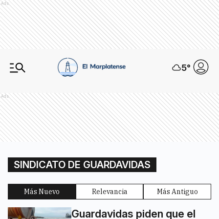
Ads
5
°
Ads
SINDICATO DE GUARDAVIDAS
Más Nuevo
Relevancia
Más Antiguo
Guardavidas piden que el