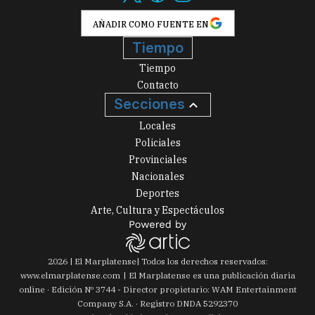
AÑADIR COMO FUENTE EN
Tiempo
Tiempo
Contacto
Secciones
Locales
Policiales
Provinciales
Nacionales
Deportes
Arte, Cultura y Espectáculos
2026
|
El Marplatense
| Todos los derechos reservados:
www.
elmarplatense.com
El Marplatense es una publicación diaria
online · Edición Nº
3744
- Director propietario: WAM Entertainment
Company S.A. · Registro DNDA 5292370