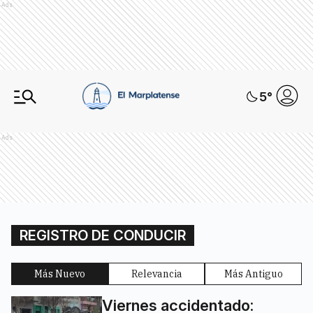
Ads
5
°
Ads
REGISTRO DE CONDUCIR
Más Nuevo
Relevancia
Más Antiguo
Viernes accidentado: