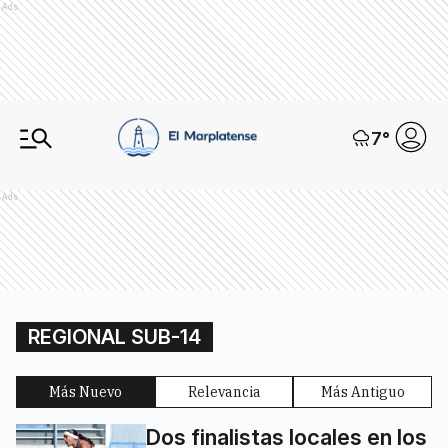
Ads
7
°
Ads
REGIONAL SUB-14
Más Nuevo
Relevancia
Más Antiguo
Dos finalistas locales en los