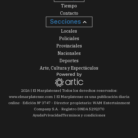
Tiempo
Contacto
Secciones
Locales
Policiales
Provinciales
Nacionales
Deportes
Arte, Cultura y Espectáculos
2026
|
El Marplatense
| Todos los derechos reservados:
www.
elmarplatense.com
El Marplatense es una publicación diaria
online · Edición Nº
3747
- Director propietario: WAM Entertainment
Company S.A. · Registro DNDA 5292370
Ayuda
Privacidad
Terminos y condiciones