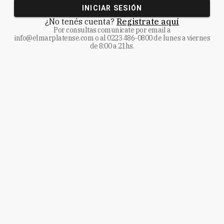
INICIAR SESIÓN
¿No tenés cuenta?
Registrate aquí
Por consultas comunicate
por email a
info@elmarplatense.com
o al
0223 486-0800
de lunes a viernes
de 8:00 a 21hs.