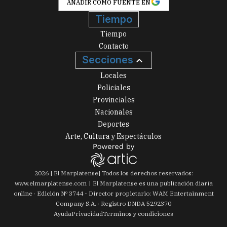
AÑADIR COMO FUENTE EN
Tiempo
Tiempo
Contacto
Secciones
Locales
Policiales
Provinciales
Nacionales
Deportes
Arte, Cultura y Espectáculos
2026
|
El Marplatense
| Todos los derechos reservados:
www.
elmarplatense.com
El Marplatense es una publicación diaria
online · Edición Nº
3744
- Director propietario: WAM Entertainment
Company S.A. · Registro DNDA 5292370
Ayuda
Privacidad
Terminos y condiciones