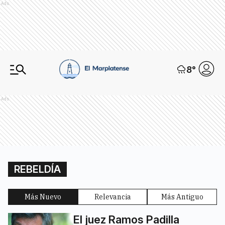
Ads
8
°
Ads
REBELDÍA
Más Nuevo
Relevancia
Más Antiguo
El juez Ramos Padilla