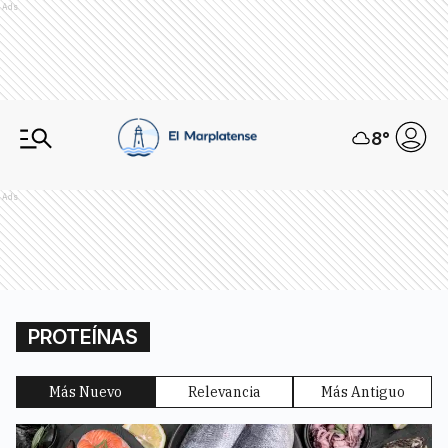
Ads
8
°
Ads
PROTEÍNAS
Más Nuevo
Relevancia
Más Antiguo