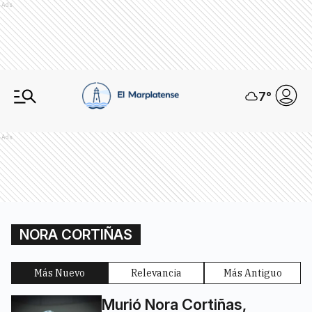
Ads
7
°
Ads
NORA CORTIÑAS
Más Nuevo
Relevancia
Más Antiguo
Murió Nora Cortiñas,