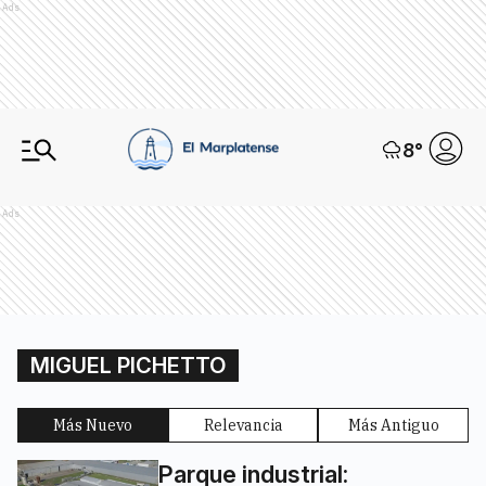
Ads
8
°
Ads
MIGUEL PICHETTO
Más Nuevo
Relevancia
Más Antiguo
Parque industrial: