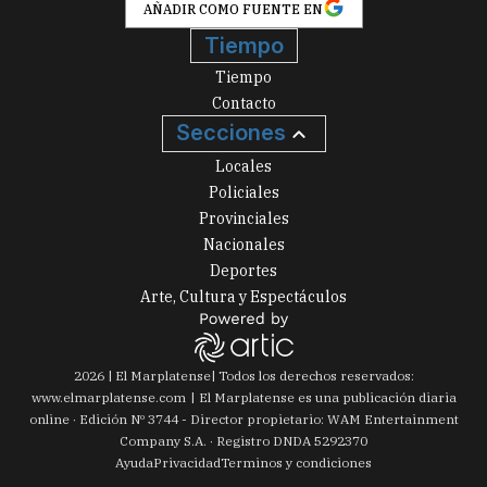
AÑADIR COMO FUENTE EN
Tiempo
Tiempo
Contacto
Secciones
Locales
Policiales
Provinciales
Nacionales
Deportes
Arte, Cultura y Espectáculos
2026
|
El Marplatense
| Todos los derechos reservados:
www.
elmarplatense.com
El Marplatense es una publicación diaria
online · Edición Nº
3744
- Director propietario: WAM Entertainment
Company S.A. · Registro DNDA 5292370
Ayuda
Privacidad
Terminos y condiciones