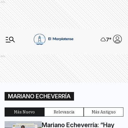
Ads
7
°
Ads
MARIANO ECHEVERRÍA
Más Nuevo
Relevancia
Más Antiguo
Mariano Echeverría: “Hay