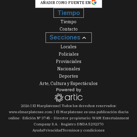
AÑADIR COMO FUENTE EN
Tiempo
Tiempo
Contacto
Secciones
Locales
Policiales
Provinciales
Nacionales
Deportes
Arte, Cultura y Espectáculos
2026
|
El Marplatense
| Todos los derechos reservados:
www.
elmarplatense.com
El Marplatense es una publicación diaria
online · Edición Nº
3745
- Director propietario: WAM Entertainment
Company S.A. · Registro DNDA 5292370
Ayuda
Privacidad
Terminos y condiciones