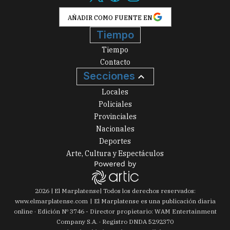
AÑADIR COMO FUENTE EN
Tiempo
Tiempo
Contacto
Secciones
Locales
Policiales
Provinciales
Nacionales
Deportes
Arte, Cultura y Espectáculos
2026
|
El Marplatense
| Todos los derechos reservados:
www.
elmarplatense.com
El Marplatense es una publicación diaria
online · Edición Nº
3746
- Director propietario: WAM Entertainment
Company S.A. · Registro DNDA 5292370