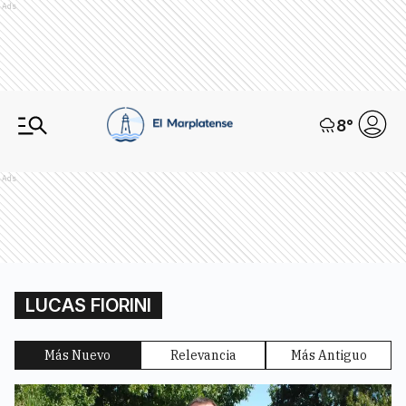
Ads
8
°
Ads
LUCAS FIORINI
Más Nuevo
Relevancia
Más Antiguo