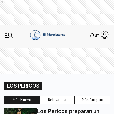
Ads
8
°
Ads
LOS PERICOS
Más Nuevo
Relevancia
Más Antiguo
Los Pericos preparan un