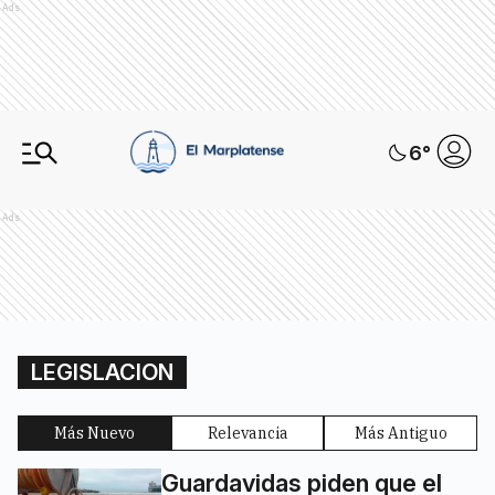
Ads
6
°
Ads
LEGISLACION
Más Nuevo
Relevancia
Más Antiguo
Guardavidas piden que el