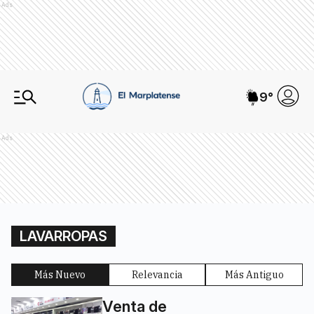
Ads
9
°
Ads
LAVARROPAS
Más Nuevo
Relevancia
Más Antiguo
Venta de