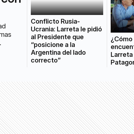
Conflicto Rusia-
ad
Ucrania: Larreta le pidió
imas
al Presidente que
¿Cómo 
.
“posicione a la
encuent
Argentina del lado
Larreta 
correcto”
Patago