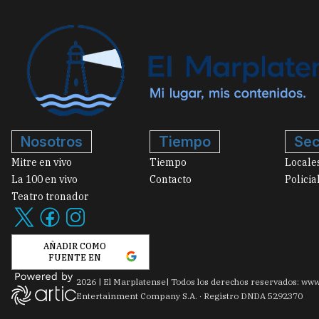
Nosotros
Tiempo
Sec
Mitre en vivo
Tiempo
Locale
La 100 en vivo
Contacto
Policia
Teatro tronador
AÑADIR COMO
FUENTE EN
2026
|
El Marplatense
| Todos los derechos reservados: www
Entertainment Company S.A. · Registro DNDA 5292370