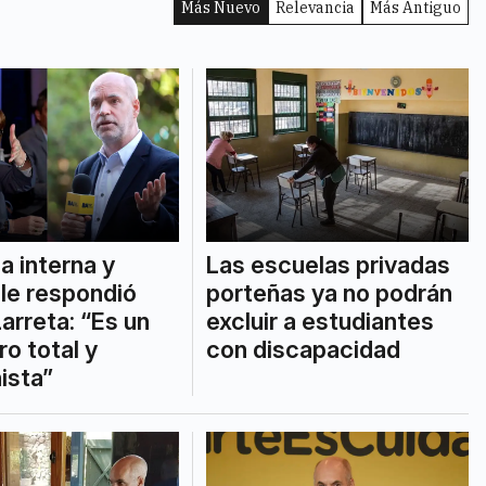
Más Nuevo
Relevancia
Más Antiguo
la interna y
Las escuelas privadas
 le respondió
porteñas ya no podrán
Larreta: “Es un
excluir a estudiantes
ro total y
con discapacidad
ista”