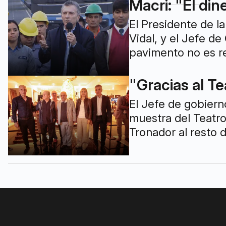
Macri: "El din
El Presidente de l
Vidal, y el Jefe d
pavimento no es rel
"Gracias al Te
El Jefe de gobierno
muestra del Teatro
Tronador al resto 