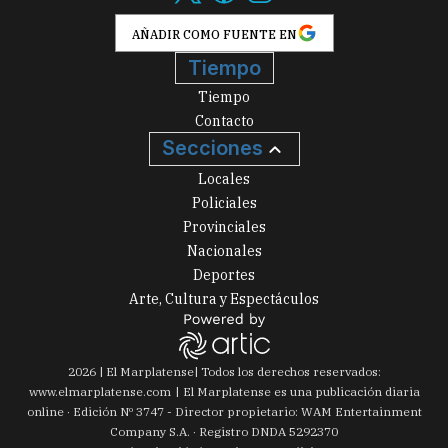
AÑADIR COMO FUENTE EN
Tiempo
Tiempo
Contacto
Secciones
Locales
Policiales
Provinciales
Nacionales
Deportes
Arte, Cultura y Espectáculos
2026
|
El Marplatense
| Todos los derechos reservados:
www.
elmarplatense.com
El Marplatense es una publicación diaria
online · Edición Nº
3747
- Director propietario: WAM Entertainment
Company S.A. · Registro DNDA 5292370