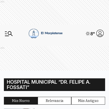
Ads
8
°
Ads
HOSPITAL MUNICIPAL “DR. FELIPE A.
FOSSATI”
Más Nuevo
Relevancia
Más Antiguo