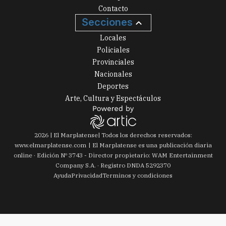
Contacto
Secciones
Locales
Policiales
Provinciales
Nacionales
Deportes
Arte, Cultura y Espectáculos
2026
|
El Marplatense
| Todos los derechos reservados:
www.
elmarplatense.com
El Marplatense es una publicación diaria
online · Edición Nº
3743
- Director propietario: WAM Entertainment
Company S.A. · Registro DNDA 5292370
Ayuda
Privacidad
Terminos y condiciones