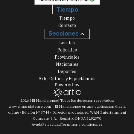
Secciones
Locales
Policiales
Provinciales
Nacionales
Deportes
Arte, Cultura y Espectáculos
2026
|
El Marplatense
| Todos los derechos reservados:
www.
elmarplatense.com
El Marplatense es una publicación diaria
online · Edición Nº
3744
- Director propietario: WAM Entertainment
Company S.A. · Registro DNDA 5292370
Ayuda
Privacidad
Terminos y condiciones