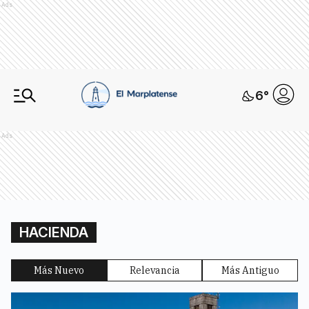
Ads
6
°
Ads
HACIENDA
Más Nuevo
Relevancia
Más Antiguo