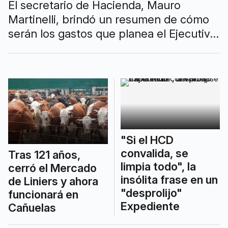
El secretario de Hacienda, Mauro
Martinelli, brindó un resumen de cómo
serán los gastos que planea el Ejecutivo
para 2025. Anunció que eliminarán otras
23 tasas y que buscarán aumentar la
base de gente que paga.
"Si el HCD
convalida, se
Tras 121 años,
limpia todo", la
cerró el Mercado
insólita frase en un
de Liniers y ahora
"desprolijo"
funcionará en
Expediente
Cañuelas