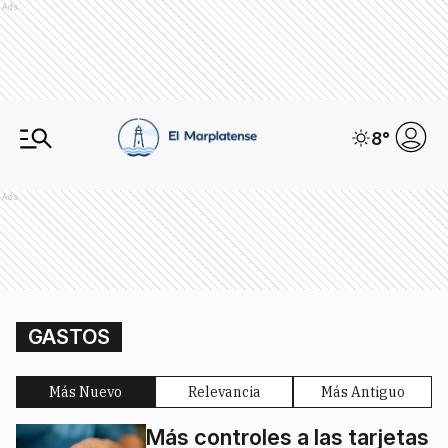
Ads
8
°
Ads
GASTOS
Más Nuevo
Relevancia
Más Antiguo
Más controles a las tarjetas