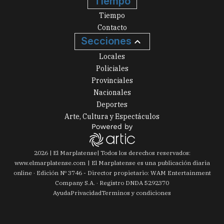
Tiempo
Tiempo
Contacto
Secciones
Locales
Policiales
Provinciales
Nacionales
Deportes
Arte, Cultura y Espectáculos
2026
|
El Marplatense
| Todos los derechos reservados:
www.
elmarplatense.com
El Marplatense es una publicación diaria
online · Edición Nº
3746
- Director propietario: WAM Entertainment
Company S.A. · Registro DNDA 5292370
Ayuda
Privacidad
Terminos y condiciones