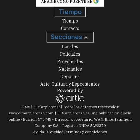
AÑADIR COMO FUENTE EN
Tiempo
Tiempo
Contacto
Secciones
Locales
Policiales
Provinciales
Nacionales
Deportes
Arte, Cultura y Espectáculos
2026
|
El Marplatense
| Todos los derechos reservados:
www.
elmarplatense.com
El Marplatense es una publicación diaria
online · Edición Nº
3745
- Director propietario: WAM Entertainment
Company S.A. · Registro DNDA 5292370
Ayuda
Privacidad
Terminos y condiciones