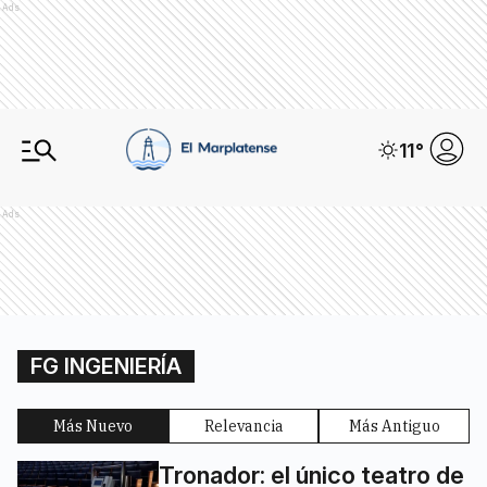
Ads
11
°
Ads
FG INGENIERÍA
Más Nuevo
Relevancia
Más Antiguo
Tronador: el único teatro de