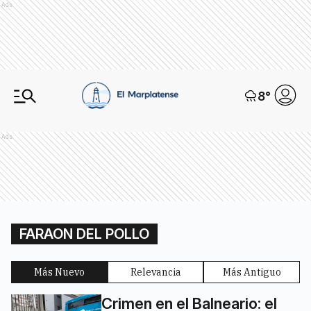
Ads
8
°
Ads
FARAON DEL POLLO
Más Nuevo
Relevancia
Más Antiguo
Crimen en el Balneario: el