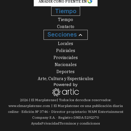
AÑADIR COMO FUENTE EN
Tiempo
Tiempo
Contacto
Secciones
Locales
Policiales
Provinciales
Nacionales
Deportes
Arte, Cultura y Espectáculos
2026
|
El Marplatense
| Todos los derechos reservados:
www.
elmarplatense.com
El Marplatense es una publicación diaria
online · Edición Nº
3746
- Director propietario: WAM Entertainment
Company S.A. · Registro DNDA 5292370
Ayuda
Privacidad
Terminos y condiciones