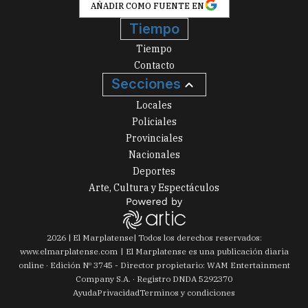
AÑADIR COMO FUENTE EN
Tiempo
Tiempo
Contacto
Secciones
Locales
Policiales
Provinciales
Nacionales
Deportes
Arte, Cultura y Espectáculos
2026
|
El Marplatense
| Todos los derechos reservados:
www.
elmarplatense.com
El Marplatense es una publicación diaria
online · Edición Nº
3745
- Director propietario: WAM Entertainment
Company S.A. · Registro DNDA 5292370
Ayuda
Privacidad
Terminos y condiciones