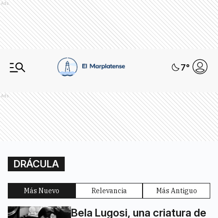
Ads
7
°
Ads
DRÁCULA
Más Nuevo
Relevancia
Más Antiguo
Bela Lugosi, una criatura de