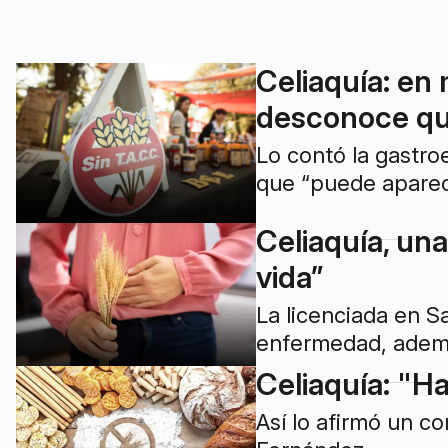
Celiaquía: en
desconoce qu
Lo contó la gastro
que “puede aparece
Celiaquía, un
vida”
La licenciada en Sa
enfermedad, ademá
Celiaquía: "Ha
Así lo afirmó un c