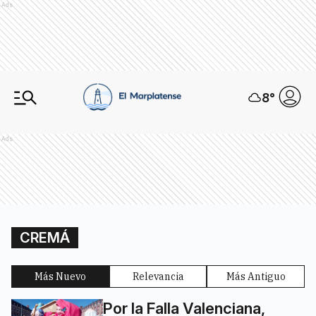
Ads
8
°
Ads
CREMÁ
Más Nuevo
Relevancia
Más Antiguo
Por la Falla Valenciana,