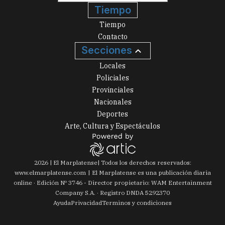
Tiempo
Tiempo
Contacto
Secciones
Locales
Policiales
Provinciales
Nacionales
Deportes
Arte, Cultura y Espectáculos
2026
|
El Marplatense
| Todos los derechos reservados:
www.
elmarplatense.com
El Marplatense es una publicación diaria
online · Edición Nº
3746
- Director propietario: WAM Entertainment
Company S.A. · Registro DNDA 5292370
Ayuda
Privacidad
Terminos y condiciones