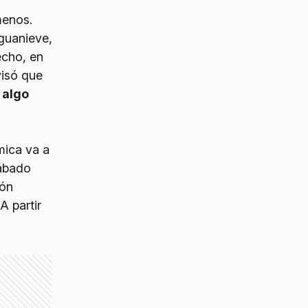
menos.
guanieve,
echo, en
visó que
e
algo
mica va a
sábado
ión
 A partir