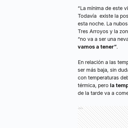
“La mínima de este v
Todavía existe la pos
esta noche. La nubosi
Tres Arroyos y la zon
“no va a ser una nev
vamos a tener”
.
En relación a las tem
ser más baja, sin dud
con temperaturas deb
térmica, pero
la tem
de la tarde va a come
Ads