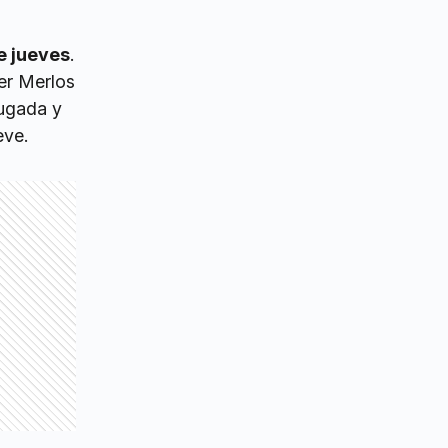
e jueves
.
er Merlos
rugada y
eve.