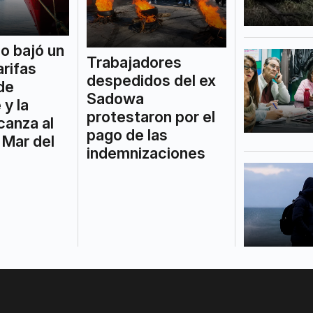
o bajó un
Trabajadores
arifas
despedidos del ex
de
Sadowa
 y la
protestaron por el
canza al
pago de las
 Mar del
indemnizaciones