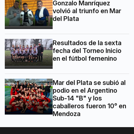
Gonzalo Manríquez
volvió al triunfo en Mar
del Plata
Resultados de la sexta
fecha del Torneo Inicio
en el fútbol femenino
Mar del Plata se subió al
podio en el Argentino
Sub-14 "B" y los
caballeros fueron 10° en
Mendoza