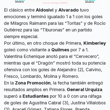
El clásico entre
Aldosivi
y
Alvarado
tuvo
emociones y terminó igualado 1 a 1 con los goles
de Milagros Raimann para las “Toritas” y de Rocío
Gutiérrez para las “Tiburonas” en un partido
siempre especial.
Por último, en otro choque de Primera,
Kimberley
goleó como visitante a
Quilmes
por 7 a 1.
Valentina Echenique anotó para el “Cervecero”,
mientras que el “Dragón” mostró toda su potencia
ofensiva con los goles de Alejandro (2), Calvino,
Fresco, Lombardo, Molina y Romero.
En la
Zona Promoción
, la fecha también entregó
resultados amplios en Primera.
General Urquiza
superó a
Estudiantes
por 10 a 0 con una ráfaga
de goles de Agustina Cabral (3), Justina Villalobos
(2), Araceli Gómez, Tatiana Flores, Brenda