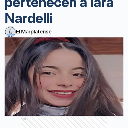
pertenecen a Iara
Nardelli
El Marplatense
Ads