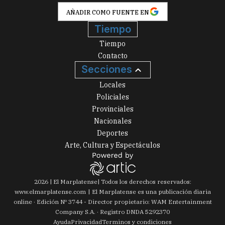
AÑADIR COMO FUENTE EN
Tiempo
Tiempo
Contacto
Secciones
Locales
Policiales
Provinciales
Nacionales
Deportes
Arte, Cultura y Espectáculos
2026
|
El Marplatense
| Todos los derechos reservados:
www.
elmarplatense.com
El Marplatense es una publicación diaria
online · Edición Nº
3744
- Director propietario: WAM Entertainment
Company S.A. · Registro DNDA 5292370
Ayuda
Privacidad
Terminos y condiciones