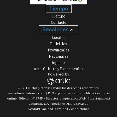
Tiempo
Tiempo
Contacto
Secciones
Locales
Policiales
Provinciales
Nacionales
Deportes
Arte, Cultura y Espectáculos
2026
|
El Marplatense
| Todos los derechos reservados:
www.
elmarplatense.com
El Marplatense es una publicación diaria
online · Edición Nº
3745
- Director propietario: WAM Entertainment
Company S.A. · Registro DNDA 5292370
Ayuda
Privacidad
Terminos y condiciones