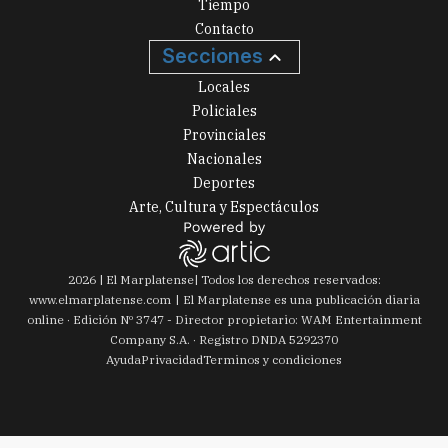
Tiempo
Contacto
Secciones
Locales
Policiales
Provinciales
Nacionales
Deportes
Arte, Cultura y Espectáculos
2026
|
El Marplatense
| Todos los derechos reservados:
www.
elmarplatense.com
El Marplatense es una publicación diaria
online · Edición Nº
3747
- Director propietario: WAM Entertainment
Company S.A. · Registro DNDA 5292370
Ayuda
Privacidad
Terminos y condiciones