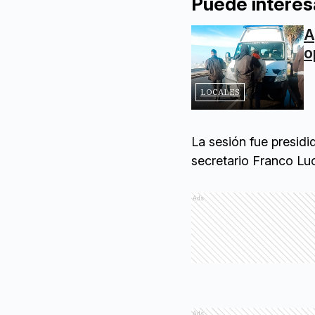
Puede interes
A
o
LOCALES
La sesión fue presidid
secretario Franco Lu
Ads
Ads