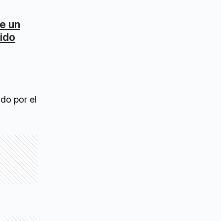
te un
dido
do por el