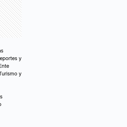
as
Deportes y
Ente
Turismo y
os
o