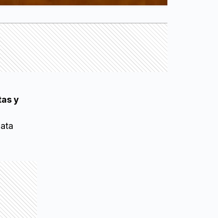
tas y
lata