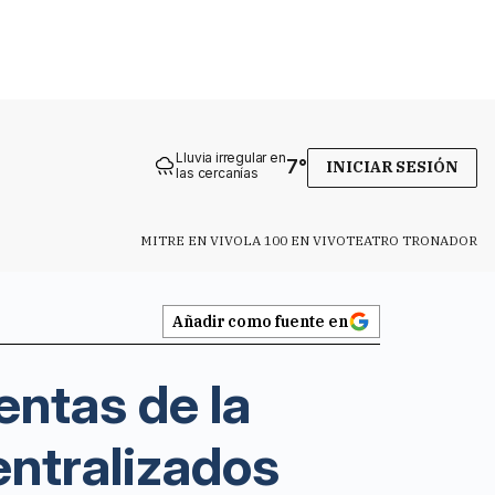
Lluvia irregular en
7
°
INICIAR SESIÓN
las cercanías
MITRE EN VIVO
LA 100 EN VIVO
TEATRO TRONADOR
Añadir como fuente en
entas de la
entralizados