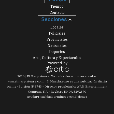
Tiempo
Contacto
Secciones
Locales
Policiales
Provinciales
Nacionales
Deportes
Arte, Cultura y Espectáculos
2026
|
El Marplatense
| Todos los derechos reservados:
www.
elmarplatense.com
El Marplatense es una publicación diaria
online · Edición Nº
3743
- Director propietario: WAM Entertainment
Company S.A. · Registro DNDA 5292370
Ayuda
Privacidad
Terminos y condiciones