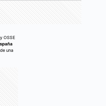
L y OSSE
España
 de una