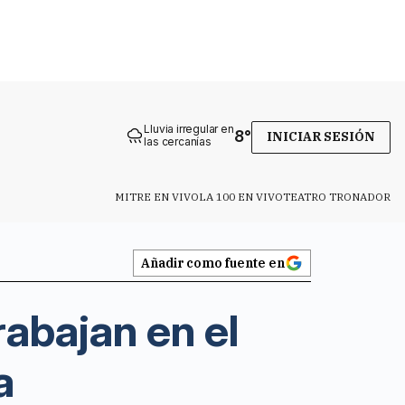
Lluvia irregular en
8
°
INICIAR SESIÓN
las cercanías
MITRE EN VIVO
LA 100 EN VIVO
TEATRO TRONADOR
Añadir como fuente en
rabajan en el
a