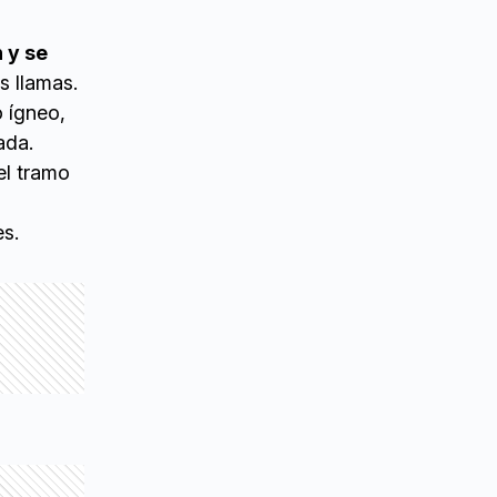
 y se
as llamas.
 ígneo,
ada.
el tramo
es.