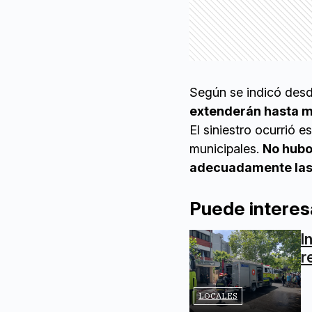
Según se indicó desd
extenderán hasta 
El siniestro ocurrió 
municipales.
No hubo 
adecuadamente las 
Puede interes
I
r
LOCALES