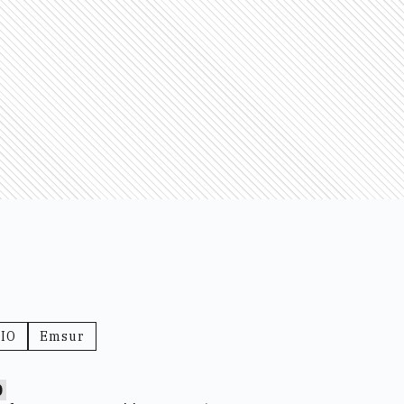
IO
Emsur
0