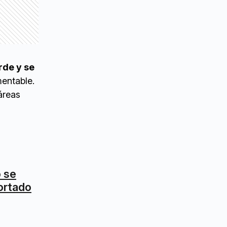
rde y se
mentable.
áreas
o se
cortado