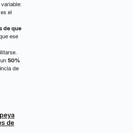
variable:
es el
s de que
 que ese
itarse.
a un
50%
incia de
mpeya
es de