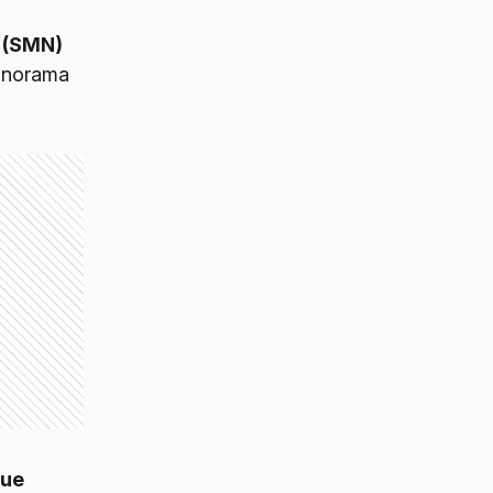
 (SMN)
panorama
que