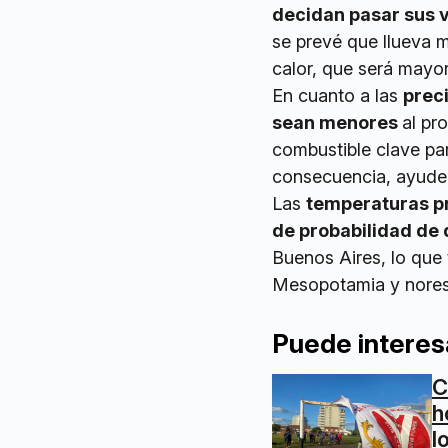
decidan pasar sus v
se prevé que llueva m
calor, que será mayor
En cuanto a las
prec
sean menores
al pr
combustible clave pa
consecuencia, ayude a
Las
temperaturas p
de probabilidad de 
Buenos Aires, lo que 
Mesopotamia y norest
Puede interes
C
h
l