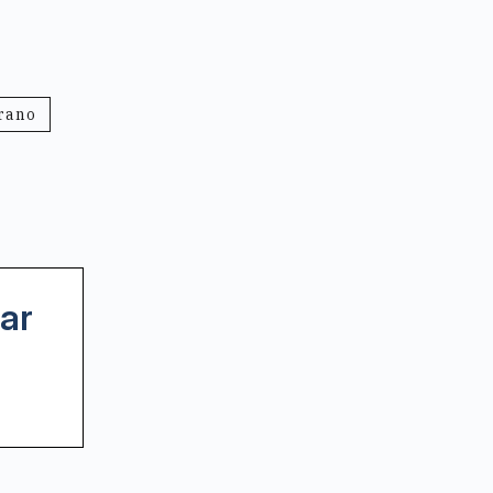
rano
ar