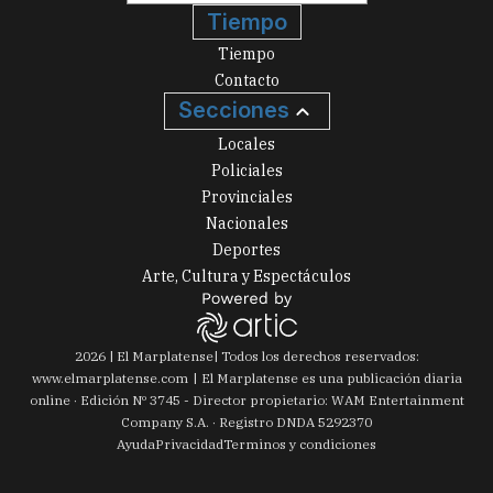
Tiempo
Tiempo
Contacto
Secciones
Locales
Policiales
Provinciales
Nacionales
Deportes
Arte, Cultura y Espectáculos
2026
|
El Marplatense
| Todos los derechos reservados:
www.
elmarplatense.com
El Marplatense es una publicación diaria
online · Edición Nº
3745
- Director propietario: WAM Entertainment
Company S.A. · Registro DNDA 5292370
Ayuda
Privacidad
Terminos y condiciones