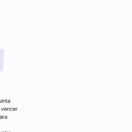
uinta
 vencer
ara