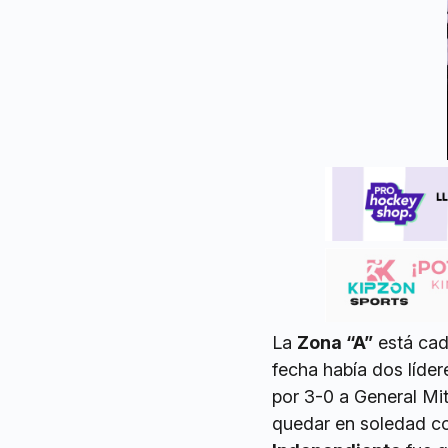
La
Zona “A”
está cad
fecha había dos líder
por 3-0 a General Mi
quedar en soledad co