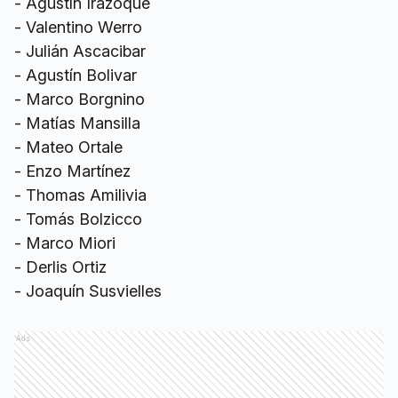
- ⁠Agustín Irazoque
- ⁠Valentino Werro
- ⁠Julián Ascacibar
- ⁠Agustín Bolivar
- ⁠Marco Borgnino
- ⁠Matías Mansilla
- Mateo Ortale
- ⁠Enzo Martínez
- ⁠Thomas Amilivia
- ⁠Tomás Bolzicco
- ⁠Marco Miori
- ⁠Derlis Ortiz
- ⁠Joaquín Susvielles
Ads